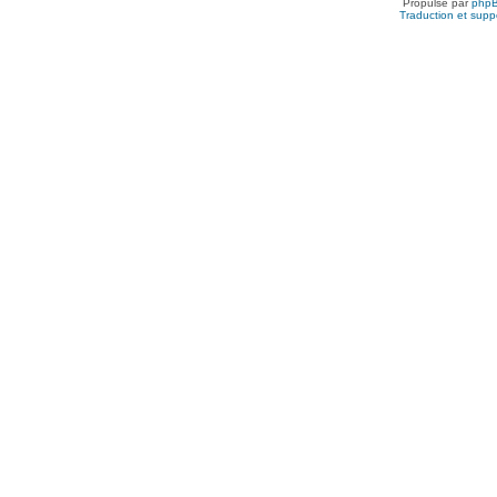
Propulsé par
php
Traduction et suppo