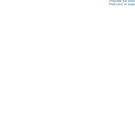
Propulsé par
php
Traduction et suppo