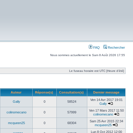
FAQ
Rechercher
Nous sommes actuellement le Sam 8 Août 2026 17:55
Le fuseau horaire est UTC [Heure d’été]
Auteur
Réponse(s)
Consultation(s)
Dernier message
Ven 14 Avr 2017 19:01
Gally
0
58524
Gally
Ven 17 Mars 2017 11:50
colinomecano
0
57999
colinomecano
Sam 25 Avr 2015 22:34
mcqueen25
0
68304
mcqueen25
Lun 8 Oct 2012 12:00