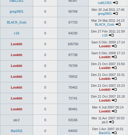
cali12301
0
66347
cali12301
Mer 20 Juil 2011 17:46
greg3901
0
65769
greg3901
Mar 24 Mai 2011 14:13
BLACK_Guts
0
67733
BLACK_Guts
Dim 27 Fév 2011 21:59
c16
0
64230
c16
Sam 5 Déc 2009 17:14
Lookitt
0
165750
Lookitt
Sam 5 Déc 2009 17:13
Lookitt
0
87738
Lookitt
Dim 21 Oct 2007 15:50
Lookitt
0
76709
Lookitt
Dim 21 Oct 2007 15:31
Lookitt
0
76932
Lookitt
Dim 21 Oct 2007 15:23
Lookitt
0
75462
Lookitt
Dim 21 Oct 2007 15:18
Lookitt
0
72741
Lookitt
Mer 4 Juil 2007 00:14
Lookitt
0
90491
Lookitt
Mer 11 Avr 2007 20:53
pic2
0
63166
pic2
Dim 1 Avr 2007 16:51
Bat1811
0
64042
Bat1811