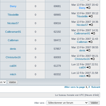
Mar 13 Fév 2007 20:42
Dany
0
69681
Dany
Mar 13 Fév 2007 20:12
Tibodelille
0
68965
Tibodelille
Mar 13 Fév 2007 18:36
Nicolas57
0
69016
Nicolas57
Mar 13 Fév 2007 14:31
Calibraman91
0
62192
Calibraman91
Mar 13 Fév 2007 11:43
Calibman
0
58472
Calibman
Mar 13 Fév 2007 08:55
denis
0
57857
denis
Mar 13 Fév 2007 00:21
Christurbo16
0
60093
Christurbo16
Lun 12 Fév 2007 22:51
cali34
0
61279
cali34
Lun 12 Fév 2007 21:58
mitch
0
60332
mitch
Aller vers la page
1
,
2
Suivant
Le fuseau horaire est UTC [Heure d’été]
Aller vers :