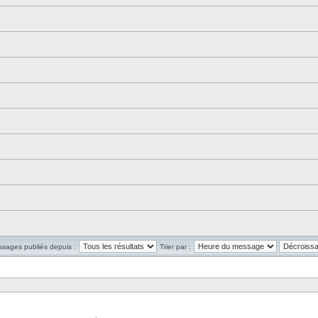
ssages publiés depuis :
Trier par :