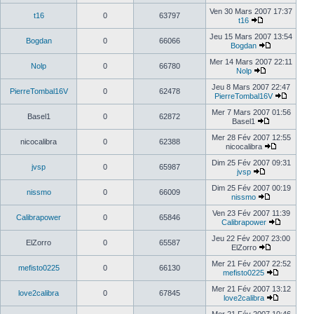
Ven 30 Mars 2007 17:37
t16
0
63797
t16
Jeu 15 Mars 2007 13:54
Bogdan
0
66066
Bogdan
Mer 14 Mars 2007 22:11
Nolp
0
66780
Nolp
Jeu 8 Mars 2007 22:47
PierreTombal16V
0
62478
PierreTombal16V
Mer 7 Mars 2007 01:56
Basel1
0
62872
Basel1
Mer 28 Fév 2007 12:55
nicocalibra
0
62388
nicocalibra
Dim 25 Fév 2007 09:31
jvsp
0
65987
jvsp
Dim 25 Fév 2007 00:19
nissmo
0
66009
nissmo
Ven 23 Fév 2007 11:39
Calibrapower
0
65846
Calibrapower
Jeu 22 Fév 2007 23:00
ElZorro
0
65587
ElZorro
Mer 21 Fév 2007 22:52
mefisto0225
0
66130
mefisto0225
Mer 21 Fév 2007 13:12
love2calibra
0
67845
love2calibra