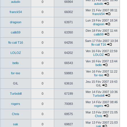
Mer 21 Fév 2007 10:46
auludo
0
66964
auludo
Mer 21 Fév 2007 08:11
franck54
0
66002
franck54
Lun 19 Fév 2007 18:34
dragoon
0
63971
dragoon
Dim 18 Fév 2007 11:44
calib59
0
63350
calib59
Sam 17 Fév 2007 10:34
flo cali T16
0
64256
flo cali T16
Ven 16 Fév 2007 22:59
LOLOZ
0
64202
LOLOZ
Ven 16 Fév 2007 13:44
bello
0
66543
bello
Ven 16 Fév 2007 11:22
for-tee
0
59883
for-tee
Jeu 15 Fév 2007 19:43
GIL
0
63616
GIL
Mer 14 Fév 2007 10:36
Turbobill
0
67199
Turbobill
Mer 14 Fév 2007 08:46
rogers
0
70083
rogers
Mar 13 Fév 2007 21:05
Chris
0
69575
Chris
Mar 13 Fév 2007 21:03
sak
0
69827
sak