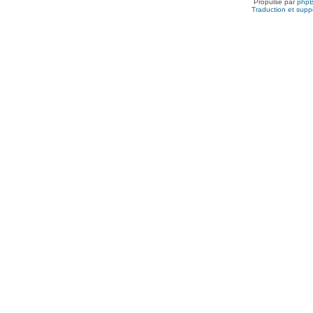
Propulsé par
php
Traduction et suppo