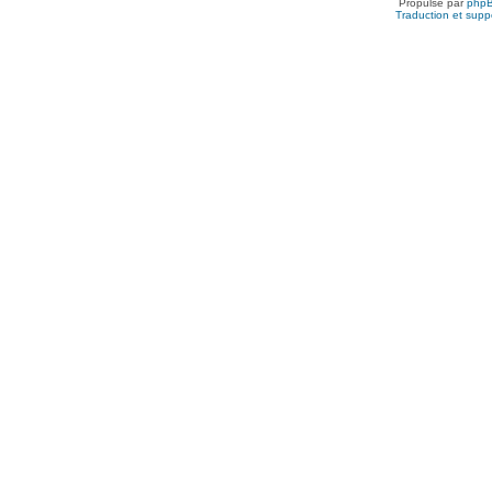
Propulsé par
php
Traduction et suppo