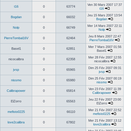
Ven 30 Mars 2007 17:37
t16
0
63774
t16
Jeu 15 Mars 2007 13:54
Bogdan
0
66032
Bogdan
Mer 14 Mars 2007 22:11
Nolp
0
66749
Nolp
Jeu 8 Mars 2007 22:47
PierreTombal16V
0
62464
PierreTombal16V
Mer 7 Mars 2007 01:56
Basel1
0
62851
Basel1
Mer 28 Fév 2007 12:55
nicocalibra
0
62358
nicocalibra
Dim 25 Fév 2007 09:31
jvsp
0
65965
jvsp
Dim 25 Fév 2007 00:19
nissmo
0
65980
nissmo
Ven 23 Fév 2007 11:39
Calibrapower
0
65814
Calibrapower
Jeu 22 Fév 2007 23:00
ElZorro
0
65563
ElZorro
Mer 21 Fév 2007 22:52
mefisto0225
0
66110
mefisto0225
Mer 21 Fév 2007 13:12
love2calibra
0
67802
love2calibra