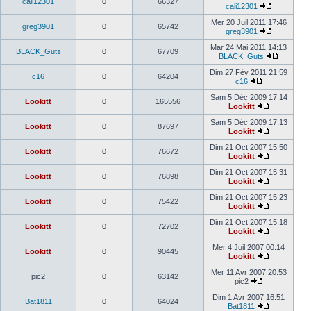
cali12301
0
66327
cali12301
Mer 20 Juil 2011 17:46
greg3901
0
65742
greg3901
Mar 24 Mai 2011 14:13
BLACK_Guts
0
67709
BLACK_Guts
Dim 27 Fév 2011 21:59
c16
0
64204
c16
Sam 5 Déc 2009 17:14
Lookitt
0
165556
Lookitt
Sam 5 Déc 2009 17:13
Lookitt
0
87697
Lookitt
Dim 21 Oct 2007 15:50
Lookitt
0
76672
Lookitt
Dim 21 Oct 2007 15:31
Lookitt
0
76898
Lookitt
Dim 21 Oct 2007 15:23
Lookitt
0
75422
Lookitt
Dim 21 Oct 2007 15:18
Lookitt
0
72702
Lookitt
Mer 4 Juil 2007 00:14
Lookitt
0
90445
Lookitt
Mer 11 Avr 2007 20:53
pic2
0
63142
pic2
Dim 1 Avr 2007 16:51
Bat1811
0
64024
Bat1811