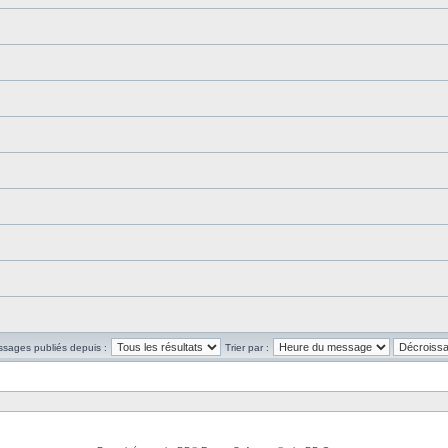
ssages publiés depuis :
Trier par :