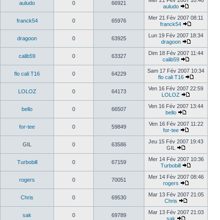
Mer 21 Fév 2007 10:46
auludo
0
66921
auludo
Mer 21 Fév 2007 08:11
franck54
0
65976
franck54
Lun 19 Fév 2007 18:34
dragoon
0
63925
dragoon
Dim 18 Fév 2007 11:44
calib59
0
63327
calib59
Sam 17 Fév 2007 10:34
flo cali T16
0
64229
flo cali T16
Ven 16 Fév 2007 22:59
LOLOZ
0
64173
LOLOZ
Ven 16 Fév 2007 13:44
bello
0
66507
bello
Ven 16 Fév 2007 11:22
for-tee
0
59849
for-tee
Jeu 15 Fév 2007 19:43
GIL
0
63586
GIL
Mer 14 Fév 2007 10:36
Turbobill
0
67159
Turbobill
Mer 14 Fév 2007 08:46
rogers
0
70051
rogers
Mar 13 Fév 2007 21:05
Chris
0
69530
Chris
Mar 13 Fév 2007 21:03
sak
0
69789
sak