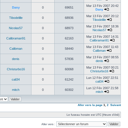
Mar 13 Fév 2007 20:42
Dany
0
69651
Dany
Mar 13 Fév 2007 20:12
Tibodelille
0
68936
Tibodelille
Mar 13 Fév 2007 18:36
Nicolas57
0
68973
Nicolas57
Mar 13 Fév 2007 14:31
Calibraman91
0
62163
Calibraman91
Mar 13 Fév 2007 11:43
Calibman
0
58440
Calibman
Mar 13 Fév 2007 08:55
denis
0
57836
denis
Mar 13 Fév 2007 00:21
Christurbo16
0
60068
Christurbo16
Lun 12 Fév 2007 22:51
cali34
0
61242
cali34
Lun 12 Fév 2007 21:58
mitch
0
60302
mitch
Aller vers la page
1
,
2
Suivant
Le fuseau horaire est UTC [Heure d’été]
Aller vers :