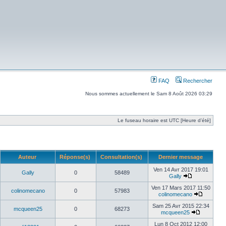
FAQ
Rechercher
Nous sommes actuellement le Sam 8 Août 2026 03:29
Le fuseau horaire est UTC [Heure d’été]
Auteur
Réponse(s)
Consultation(s)
Dernier message
Ven 14 Avr 2017 19:01
Gally
0
58489
Gally
Ven 17 Mars 2017 11:50
colinomecano
0
57983
colinomecano
Sam 25 Avr 2015 22:34
mcqueen25
0
68273
mcqueen25
Lun 8 Oct 2012 12:00