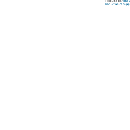
Propulsé par
php
Traduction et suppo