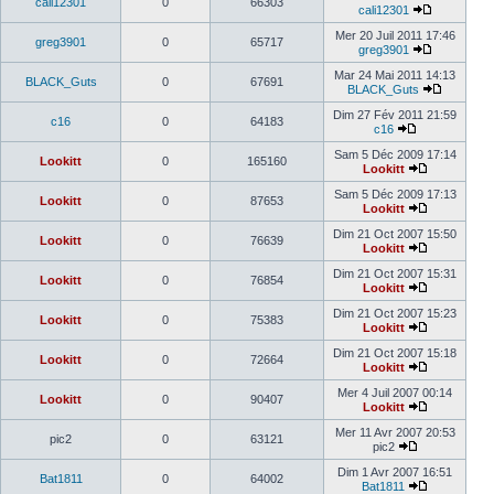
cali12301
0
66303
cali12301
Mer 20 Juil 2011 17:46
greg3901
0
65717
greg3901
Mar 24 Mai 2011 14:13
BLACK_Guts
0
67691
BLACK_Guts
Dim 27 Fév 2011 21:59
c16
0
64183
c16
Sam 5 Déc 2009 17:14
Lookitt
0
165160
Lookitt
Sam 5 Déc 2009 17:13
Lookitt
0
87653
Lookitt
Dim 21 Oct 2007 15:50
Lookitt
0
76639
Lookitt
Dim 21 Oct 2007 15:31
Lookitt
0
76854
Lookitt
Dim 21 Oct 2007 15:23
Lookitt
0
75383
Lookitt
Dim 21 Oct 2007 15:18
Lookitt
0
72664
Lookitt
Mer 4 Juil 2007 00:14
Lookitt
0
90407
Lookitt
Mer 11 Avr 2007 20:53
pic2
0
63121
pic2
Dim 1 Avr 2007 16:51
Bat1811
0
64002
Bat1811