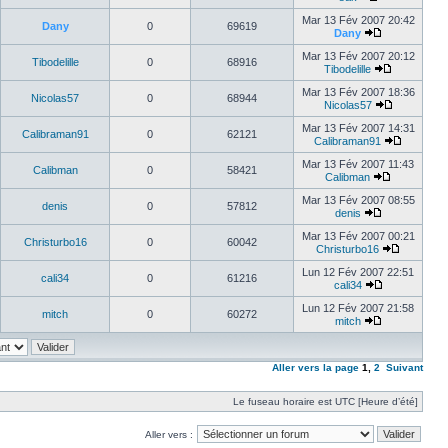
Mar 13 Fév 2007 20:42
Dany
0
69619
Dany
Mar 13 Fév 2007 20:12
Tibodelille
0
68916
Tibodelille
Mar 13 Fév 2007 18:36
Nicolas57
0
68944
Nicolas57
Mar 13 Fév 2007 14:31
Calibraman91
0
62121
Calibraman91
Mar 13 Fév 2007 11:43
Calibman
0
58421
Calibman
Mar 13 Fév 2007 08:55
denis
0
57812
denis
Mar 13 Fév 2007 00:21
Christurbo16
0
60042
Christurbo16
Lun 12 Fév 2007 22:51
cali34
0
61216
cali34
Lun 12 Fév 2007 21:58
mitch
0
60272
mitch
Aller vers la page
1
,
2
Suivant
Le fuseau horaire est UTC [Heure d’été]
Aller vers :