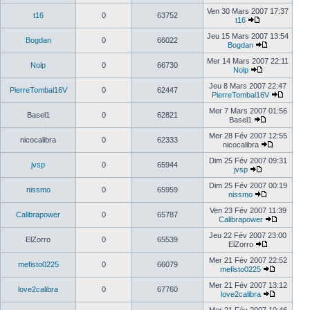
Ven 30 Mars 2007 17:37
t16
0
63752
t16
Jeu 15 Mars 2007 13:54
Bogdan
0
66022
Bogdan
Mer 14 Mars 2007 22:11
Nolp
0
66730
Nolp
Jeu 8 Mars 2007 22:47
PierreTombal16V
0
62447
PierreTombal16V
Mer 7 Mars 2007 01:56
Basel1
0
62821
Basel1
Mer 28 Fév 2007 12:55
nicocalibra
0
62333
nicocalibra
Dim 25 Fév 2007 09:31
jvsp
0
65944
jvsp
Dim 25 Fév 2007 00:19
nissmo
0
65959
nissmo
Ven 23 Fév 2007 11:39
Calibrapower
0
65787
Calibrapower
Jeu 22 Fév 2007 23:00
ElZorro
0
65539
ElZorro
Mer 21 Fév 2007 22:52
mefisto0225
0
66079
mefisto0225
Mer 21 Fév 2007 13:12
love2calibra
0
67760
love2calibra