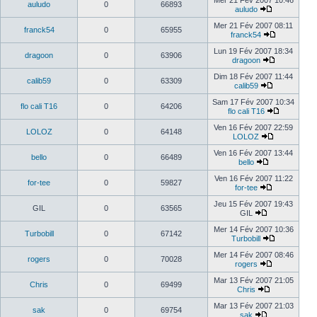
Mer 21 Fév 2007 10:46
auludo
0
66893
auludo
Mer 21 Fév 2007 08:11
franck54
0
65955
franck54
Lun 19 Fév 2007 18:34
dragoon
0
63906
dragoon
Dim 18 Fév 2007 11:44
calib59
0
63309
calib59
Sam 17 Fév 2007 10:34
flo cali T16
0
64206
flo cali T16
Ven 16 Fév 2007 22:59
LOLOZ
0
64148
LOLOZ
Ven 16 Fév 2007 13:44
bello
0
66489
bello
Ven 16 Fév 2007 11:22
for-tee
0
59827
for-tee
Jeu 15 Fév 2007 19:43
GIL
0
63565
GIL
Mer 14 Fév 2007 10:36
Turbobill
0
67142
Turbobill
Mer 14 Fév 2007 08:46
rogers
0
70028
rogers
Mar 13 Fév 2007 21:05
Chris
0
69499
Chris
Mar 13 Fév 2007 21:03
sak
0
69754
sak