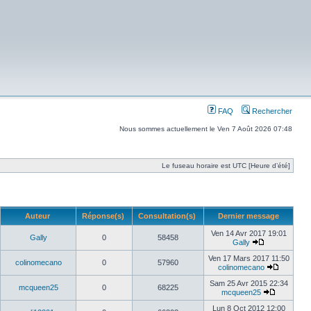
FAQ
Rechercher
Nous sommes actuellement le Ven 7 Août 2026 07:48
Le fuseau horaire est UTC [Heure d’été]
Auteur
Réponse(s)
Consultation(s)
Dernier message
Ven 14 Avr 2017 19:01
Gally
0
58458
Gally
Ven 17 Mars 2017 11:50
colinomecano
0
57960
colinomecano
Sam 25 Avr 2015 22:34
mcqueen25
0
68225
mcqueen25
Lun 8 Oct 2012 12:00