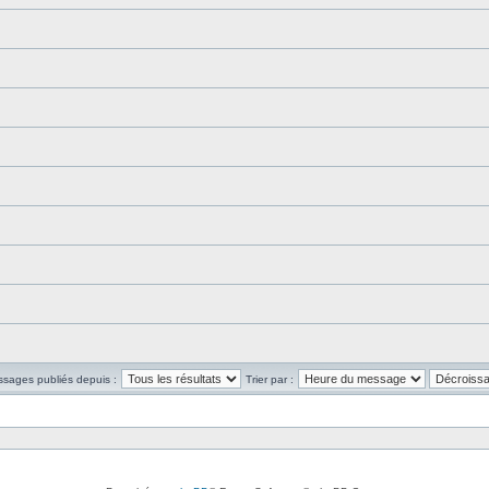
ssages publiés depuis :
Trier par :