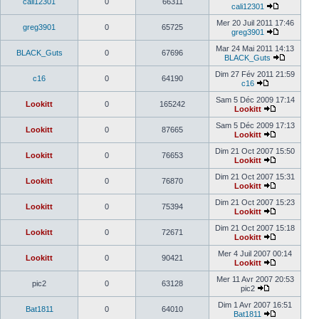
cali12301
0
66311
cali12301
Mer 20 Juil 2011 17:46
greg3901
0
65725
greg3901
Mar 24 Mai 2011 14:13
BLACK_Guts
0
67696
BLACK_Guts
Dim 27 Fév 2011 21:59
c16
0
64190
c16
Sam 5 Déc 2009 17:14
Lookitt
0
165242
Lookitt
Sam 5 Déc 2009 17:13
Lookitt
0
87665
Lookitt
Dim 21 Oct 2007 15:50
Lookitt
0
76653
Lookitt
Dim 21 Oct 2007 15:31
Lookitt
0
76870
Lookitt
Dim 21 Oct 2007 15:23
Lookitt
0
75394
Lookitt
Dim 21 Oct 2007 15:18
Lookitt
0
72671
Lookitt
Mer 4 Juil 2007 00:14
Lookitt
0
90421
Lookitt
Mer 11 Avr 2007 20:53
pic2
0
63128
pic2
Dim 1 Avr 2007 16:51
Bat1811
0
64010
Bat1811