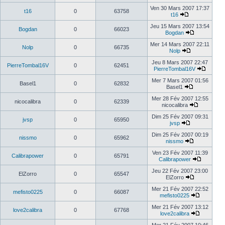
Ven 30 Mars 2007 17:37
t16
0
63758
t16
Jeu 15 Mars 2007 13:54
Bogdan
0
66023
Bogdan
Mer 14 Mars 2007 22:11
Nolp
0
66735
Nolp
Jeu 8 Mars 2007 22:47
PierreTombal16V
0
62451
PierreTombal16V
Mer 7 Mars 2007 01:56
Basel1
0
62832
Basel1
Mer 28 Fév 2007 12:55
nicocalibra
0
62339
nicocalibra
Dim 25 Fév 2007 09:31
jvsp
0
65950
jvsp
Dim 25 Fév 2007 00:19
nissmo
0
65962
nissmo
Ven 23 Fév 2007 11:39
Calibrapower
0
65791
Calibrapower
Jeu 22 Fév 2007 23:00
ElZorro
0
65547
ElZorro
Mer 21 Fév 2007 22:52
mefisto0225
0
66087
mefisto0225
Mer 21 Fév 2007 13:12
love2calibra
0
67768
love2calibra