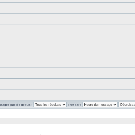
ssages publiés depuis :
Trier par :