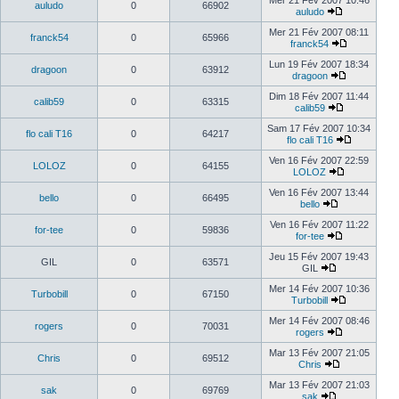
Mer 21 Fév 2007 10:46
auludo
0
66902
auludo
Mer 21 Fév 2007 08:11
franck54
0
65966
franck54
Lun 19 Fév 2007 18:34
dragoon
0
63912
dragoon
Dim 18 Fév 2007 11:44
calib59
0
63315
calib59
Sam 17 Fév 2007 10:34
flo cali T16
0
64217
flo cali T16
Ven 16 Fév 2007 22:59
LOLOZ
0
64155
LOLOZ
Ven 16 Fév 2007 13:44
bello
0
66495
bello
Ven 16 Fév 2007 11:22
for-tee
0
59836
for-tee
Jeu 15 Fév 2007 19:43
GIL
0
63571
GIL
Mer 14 Fév 2007 10:36
Turbobill
0
67150
Turbobill
Mer 14 Fév 2007 08:46
rogers
0
70031
rogers
Mar 13 Fév 2007 21:05
Chris
0
69512
Chris
Mar 13 Fév 2007 21:03
sak
0
69769
sak