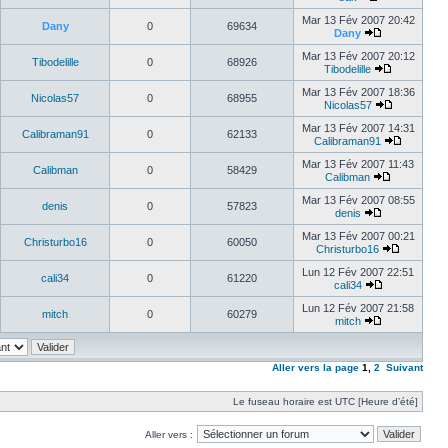
Mar 13 Fév 2007 20:42
Dany
0
69634
Dany
Mar 13 Fév 2007 20:12
Tibodelille
0
68926
Tibodelille
Mar 13 Fév 2007 18:36
Nicolas57
0
68955
Nicolas57
Mar 13 Fév 2007 14:31
Calibraman91
0
62133
Calibraman91
Mar 13 Fév 2007 11:43
Calibman
0
58429
Calibman
Mar 13 Fév 2007 08:55
denis
0
57823
denis
Mar 13 Fév 2007 00:21
Christurbo16
0
60050
Christurbo16
Lun 12 Fév 2007 22:51
cali34
0
61220
cali34
Lun 12 Fév 2007 21:58
mitch
0
60279
mitch
Aller vers la page
1
,
2
Suivant
Le fuseau horaire est UTC [Heure d’été]
Aller vers :