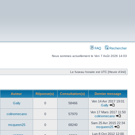
FAQ
Rechercher
Nous sommes actuellement le Ven 7 Août 2026 14:03
Le fuseau horaire est UTC [Heure d’été]
Auteur
Réponse(s)
Consultation(s)
Dernier message
Ven 14 Avr 2017 19:01
Gally
0
58466
Gally
Ven 17 Mars 2017 11:50
colinomecano
0
57970
colinomecano
Sam 25 Avr 2015 22:34
mcqueen25
0
68240
mcqueen25
Lun 8 Oct 2012 12:00