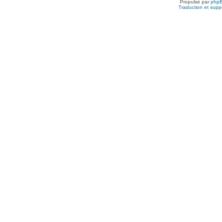
Propulsé par
php
Traduction et suppo