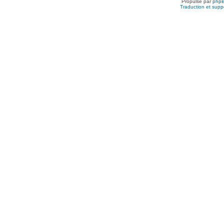
Propulsé par
php
Traduction et suppo