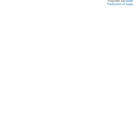
Propulsé par
php
Traduction et suppo