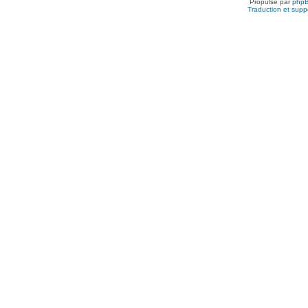
Propulsé par
php
Traduction et suppo