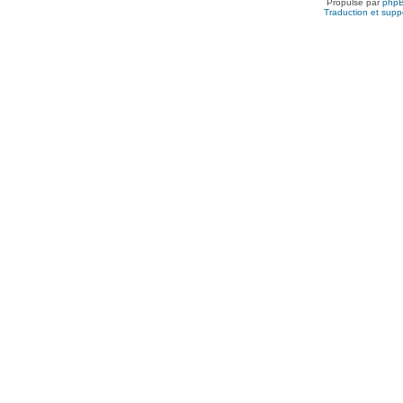
Propulsé par
php
Traduction et suppo