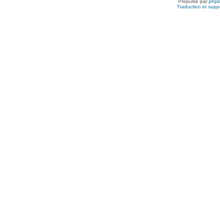
Propulsé par
php
Traduction et suppo