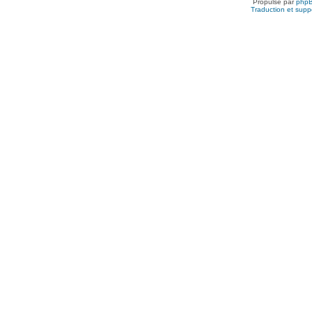
Propulsé par
php
Traduction et suppo