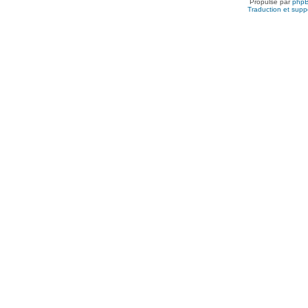
Propulsé par
php
Traduction et suppo