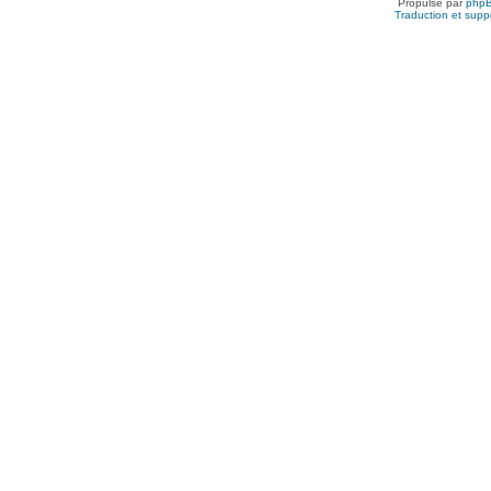
Propulsé par
php
Traduction et suppo