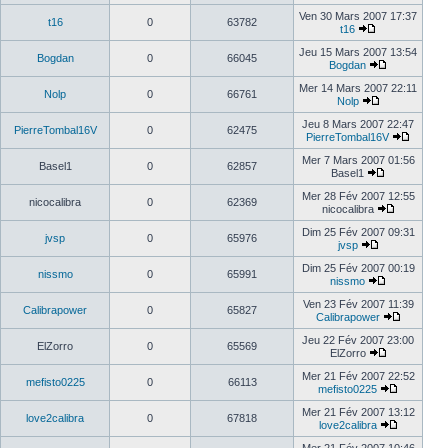
Ven 30 Mars 2007 17:37
t16
0
63782
t16
Jeu 15 Mars 2007 13:54
Bogdan
0
66045
Bogdan
Mer 14 Mars 2007 22:11
Nolp
0
66761
Nolp
Jeu 8 Mars 2007 22:47
PierreTombal16V
0
62475
PierreTombal16V
Mer 7 Mars 2007 01:56
Basel1
0
62857
Basel1
Mer 28 Fév 2007 12:55
nicocalibra
0
62369
nicocalibra
Dim 25 Fév 2007 09:31
jvsp
0
65976
jvsp
Dim 25 Fév 2007 00:19
nissmo
0
65991
nissmo
Ven 23 Fév 2007 11:39
Calibrapower
0
65827
Calibrapower
Jeu 22 Fév 2007 23:00
ElZorro
0
65569
ElZorro
Mer 21 Fév 2007 22:52
mefisto0225
0
66113
mefisto0225
Mer 21 Fév 2007 13:12
love2calibra
0
67818
love2calibra