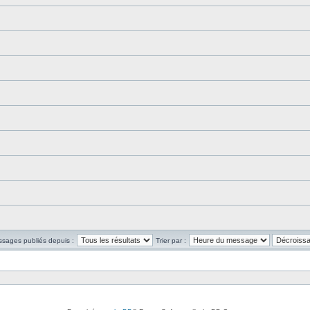
ssages publiés depuis :
Trier par :