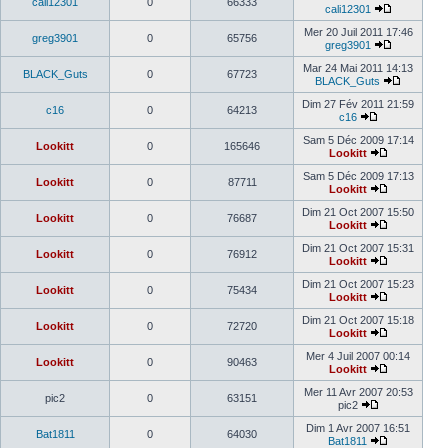
cali12301
0
66333
cali12301
Mer 20 Juil 2011 17:46
greg3901
0
65756
greg3901
Mar 24 Mai 2011 14:13
BLACK_Guts
0
67723
BLACK_Guts
Dim 27 Fév 2011 21:59
c16
0
64213
c16
Sam 5 Déc 2009 17:14
Lookitt
0
165646
Lookitt
Sam 5 Déc 2009 17:13
Lookitt
0
87711
Lookitt
Dim 21 Oct 2007 15:50
Lookitt
0
76687
Lookitt
Dim 21 Oct 2007 15:31
Lookitt
0
76912
Lookitt
Dim 21 Oct 2007 15:23
Lookitt
0
75434
Lookitt
Dim 21 Oct 2007 15:18
Lookitt
0
72720
Lookitt
Mer 4 Juil 2007 00:14
Lookitt
0
90463
Lookitt
Mer 11 Avr 2007 20:53
pic2
0
63151
pic2
Dim 1 Avr 2007 16:51
Bat1811
0
64030
Bat1811