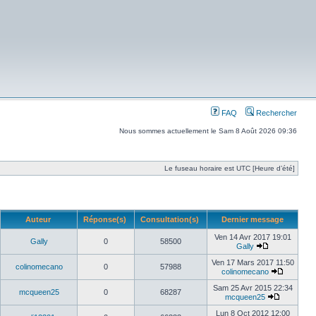
FAQ
Rechercher
Nous sommes actuellement le Sam 8 Août 2026 09:36
Le fuseau horaire est UTC [Heure d’été]
Auteur
Réponse(s)
Consultation(s)
Dernier message
Ven 14 Avr 2017 19:01
Gally
0
58500
Gally
Ven 17 Mars 2017 11:50
colinomecano
0
57988
colinomecano
Sam 25 Avr 2015 22:34
mcqueen25
0
68287
mcqueen25
Lun 8 Oct 2012 12:00