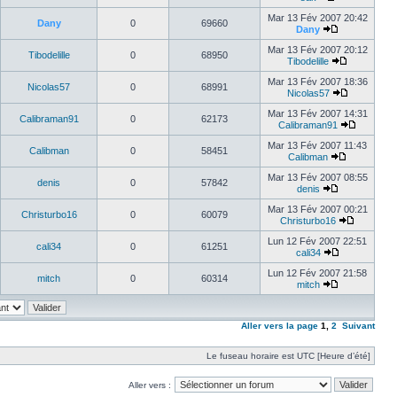
Mar 13 Fév 2007 20:42
Dany
0
69660
Dany
Mar 13 Fév 2007 20:12
Tibodelille
0
68950
Tibodelille
Mar 13 Fév 2007 18:36
Nicolas57
0
68991
Nicolas57
Mar 13 Fév 2007 14:31
Calibraman91
0
62173
Calibraman91
Mar 13 Fév 2007 11:43
Calibman
0
58451
Calibman
Mar 13 Fév 2007 08:55
denis
0
57842
denis
Mar 13 Fév 2007 00:21
Christurbo16
0
60079
Christurbo16
Lun 12 Fév 2007 22:51
cali34
0
61251
cali34
Lun 12 Fév 2007 21:58
mitch
0
60314
mitch
Aller vers la page
1
,
2
Suivant
Le fuseau horaire est UTC [Heure d’été]
Aller vers :