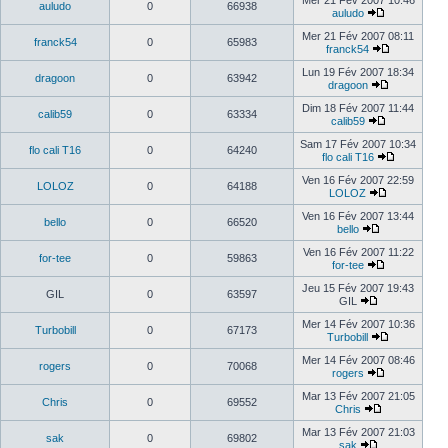
Mer 21 Fév 2007 10:46
auludo
0
66938
auludo
Mer 21 Fév 2007 08:11
franck54
0
65983
franck54
Lun 19 Fév 2007 18:34
dragoon
0
63942
dragoon
Dim 18 Fév 2007 11:44
calib59
0
63334
calib59
Sam 17 Fév 2007 10:34
flo cali T16
0
64240
flo cali T16
Ven 16 Fév 2007 22:59
LOLOZ
0
64188
LOLOZ
Ven 16 Fév 2007 13:44
bello
0
66520
bello
Ven 16 Fév 2007 11:22
for-tee
0
59863
for-tee
Jeu 15 Fév 2007 19:43
GIL
0
63597
GIL
Mer 14 Fév 2007 10:36
Turbobill
0
67173
Turbobill
Mer 14 Fév 2007 08:46
rogers
0
70068
rogers
Mar 13 Fév 2007 21:05
Chris
0
69552
Chris
Mar 13 Fév 2007 21:03
sak
0
69802
sak