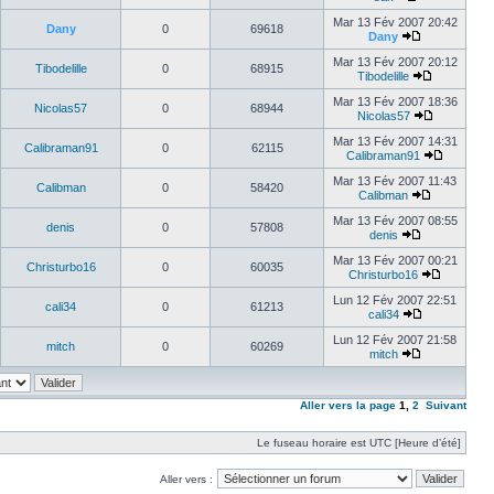
Mar 13 Fév 2007 20:42
Dany
0
69618
Dany
Mar 13 Fév 2007 20:12
Tibodelille
0
68915
Tibodelille
Mar 13 Fév 2007 18:36
Nicolas57
0
68944
Nicolas57
Mar 13 Fév 2007 14:31
Calibraman91
0
62115
Calibraman91
Mar 13 Fév 2007 11:43
Calibman
0
58420
Calibman
Mar 13 Fév 2007 08:55
denis
0
57808
denis
Mar 13 Fév 2007 00:21
Christurbo16
0
60035
Christurbo16
Lun 12 Fév 2007 22:51
cali34
0
61213
cali34
Lun 12 Fév 2007 21:58
mitch
0
60269
mitch
Aller vers la page
1
,
2
Suivant
Le fuseau horaire est UTC [Heure d’été]
Aller vers :