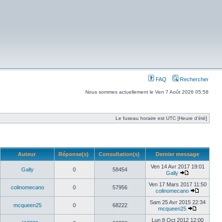
FAQ
Rechercher
Nous sommes actuellement le Ven 7 Août 2026 05:58
Le fuseau horaire est UTC [Heure d’été]
Auteur
Réponse(s)
Consultation(s)
Dernier message
Ven 14 Avr 2017 19:01
Gally
0
58454
Gally
Ven 17 Mars 2017 11:50
colinomecano
0
57956
colinomecano
Sam 25 Avr 2015 22:34
mcqueen25
0
68222
mcqueen25
Lun 8 Oct 2012 12:00