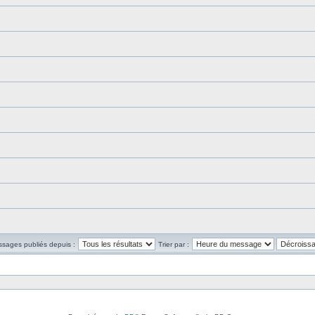
ssages publiés depuis :
Trier par :