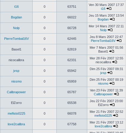
Ven 30 Mars 2007 17:37
t16
0
63751
t16
Jeu 15 Mars 2007 13:54
Bogdan
0
66022
Bogdan
Mer 14 Mars 2007 22:11
Nolp
0
66728
Nolp
Jeu 8 Mars 2007 22:47
PierreTombal16V
0
62445
PierreTombal16V
Mer 7 Mars 2007 01:56
Basel1
0
62819
Basel1
Mer 28 Fév 2007 12:55
nicocalibra
0
62331
nicocalibra
Dim 25 Fév 2007 09:31
jvsp
0
65942
jvsp
Dim 25 Fév 2007 00:19
nissmo
0
65959
nissmo
Ven 23 Fév 2007 11:39
Calibrapower
0
65787
Calibrapower
Jeu 22 Fév 2007 23:00
ElZorro
0
65538
ElZorro
Mer 21 Fév 2007 22:52
mefisto0225
0
66078
mefisto0225
Mer 21 Fév 2007 13:12
love2calibra
0
67758
love2calibra