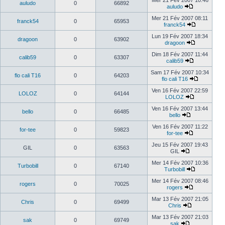
Mer 21 Fév 2007 10:46
auludo
0
66892
auludo
Mer 21 Fév 2007 08:11
franck54
0
65953
franck54
Lun 19 Fév 2007 18:34
dragoon
0
63902
dragoon
Dim 18 Fév 2007 11:44
calib59
0
63307
calib59
Sam 17 Fév 2007 10:34
flo cali T16
0
64203
flo cali T16
Ven 16 Fév 2007 22:59
LOLOZ
0
64144
LOLOZ
Ven 16 Fév 2007 13:44
bello
0
66485
bello
Ven 16 Fév 2007 11:22
for-tee
0
59823
for-tee
Jeu 15 Fév 2007 19:43
GIL
0
63563
GIL
Mer 14 Fév 2007 10:36
Turbobill
0
67140
Turbobill
Mer 14 Fév 2007 08:46
rogers
0
70025
rogers
Mar 13 Fév 2007 21:05
Chris
0
69499
Chris
Mar 13 Fév 2007 21:03
sak
0
69749
sak