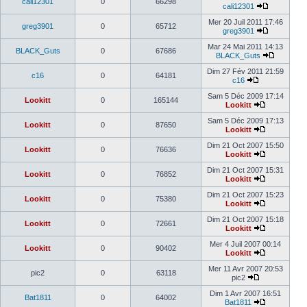
cali12301
0
66298
cali12301
Mer 20 Juil 2011 17:46
greg3901
0
65712
greg3901
Mar 24 Mai 2011 14:13
BLACK_Guts
0
67686
BLACK_Guts
Dim 27 Fév 2011 21:59
c16
0
64181
c16
Sam 5 Déc 2009 17:14
Lookitt
0
165144
Lookitt
Sam 5 Déc 2009 17:13
Lookitt
0
87650
Lookitt
Dim 21 Oct 2007 15:50
Lookitt
0
76636
Lookitt
Dim 21 Oct 2007 15:31
Lookitt
0
76852
Lookitt
Dim 21 Oct 2007 15:23
Lookitt
0
75380
Lookitt
Dim 21 Oct 2007 15:18
Lookitt
0
72661
Lookitt
Mer 4 Juil 2007 00:14
Lookitt
0
90402
Lookitt
Mer 11 Avr 2007 20:53
pic2
0
63118
pic2
Dim 1 Avr 2007 16:51
Bat1811
0
64002
Bat1811