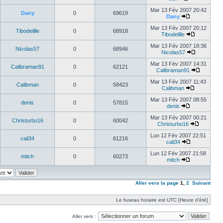
Mar 13 Fév 2007 20:42
Dany
0
69619
Dany
Mar 13 Fév 2007 20:12
Tibodelille
0
68918
Tibodelille
Mar 13 Fév 2007 18:36
Nicolas57
0
68946
Nicolas57
Mar 13 Fév 2007 14:31
Calibraman91
0
62121
Calibraman91
Mar 13 Fév 2007 11:43
Calibman
0
58423
Calibman
Mar 13 Fév 2007 08:55
denis
0
57815
denis
Mar 13 Fév 2007 00:21
Christurbo16
0
60042
Christurbo16
Lun 12 Fév 2007 22:51
cali34
0
61216
cali34
Lun 12 Fév 2007 21:58
mitch
0
60273
mitch
Aller vers la page
1
,
2
Suivant
Le fuseau horaire est UTC [Heure d’été]
Aller vers :