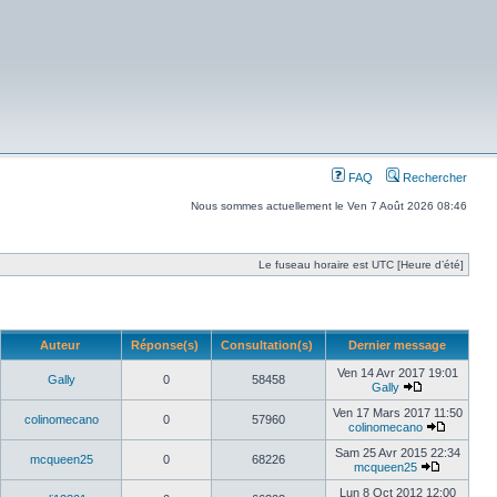
FAQ
Rechercher
Nous sommes actuellement le Ven 7 Août 2026 08:46
Le fuseau horaire est UTC [Heure d’été]
Auteur
Réponse(s)
Consultation(s)
Dernier message
Ven 14 Avr 2017 19:01
Gally
0
58458
Gally
Ven 17 Mars 2017 11:50
colinomecano
0
57960
colinomecano
Sam 25 Avr 2015 22:34
mcqueen25
0
68226
mcqueen25
Lun 8 Oct 2012 12:00