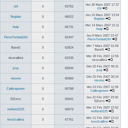
Ven 30 Mars 2007 17:37
t16
0
63752
t16
Jeu 15 Mars 2007 13:54
Bogdan
0
66022
Bogdan
Mer 14 Mars 2007 22:11
Nolp
0
66731
Nolp
Jeu 8 Mars 2007 22:47
PierreTombal16V
0
62447
PierreTombal16V
Mer 7 Mars 2007 01:56
Basel1
0
62824
Basel1
Mer 28 Fév 2007 12:55
nicocalibra
0
62335
nicocalibra
Dim 25 Fév 2007 09:31
jvsp
0
65944
jvsp
Dim 25 Fév 2007 00:19
nissmo
0
65960
nissmo
Ven 23 Fév 2007 11:39
Calibrapower
0
65788
Calibrapower
Jeu 22 Fév 2007 23:00
ElZorro
0
65541
ElZorro
Mer 21 Fév 2007 22:52
mefisto0225
0
66079
mefisto0225
Mer 21 Fév 2007 13:12
love2calibra
0
67761
love2calibra