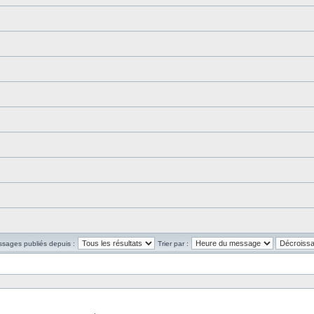
ssages publiés depuis :
Trier par :