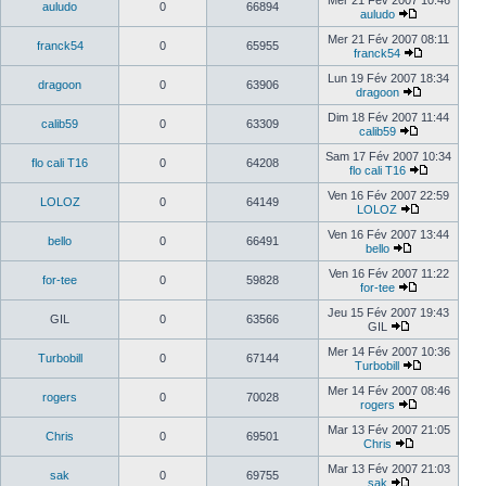
Mer 21 Fév 2007 10:46
auludo
0
66894
auludo
Mer 21 Fév 2007 08:11
franck54
0
65955
franck54
Lun 19 Fév 2007 18:34
dragoon
0
63906
dragoon
Dim 18 Fév 2007 11:44
calib59
0
63309
calib59
Sam 17 Fév 2007 10:34
flo cali T16
0
64208
flo cali T16
Ven 16 Fév 2007 22:59
LOLOZ
0
64149
LOLOZ
Ven 16 Fév 2007 13:44
bello
0
66491
bello
Ven 16 Fév 2007 11:22
for-tee
0
59828
for-tee
Jeu 15 Fév 2007 19:43
GIL
0
63566
GIL
Mer 14 Fév 2007 10:36
Turbobill
0
67144
Turbobill
Mer 14 Fév 2007 08:46
rogers
0
70028
rogers
Mar 13 Fév 2007 21:05
Chris
0
69501
Chris
Mar 13 Fév 2007 21:03
sak
0
69755
sak