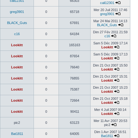
cali12301
0
66303
cali12301
Mer 20 Juil 2011 17:46
greg3901
0
65718
greg3901
Mar 24 Mai 2011 14:13
BLACK_Guts
0
67691
BLACK_Guts
Dim 27 Fév 2011 21:59
c16
0
64184
c16
Sam 5 Déc 2009 17:14
Lookitt
0
165163
Lookitt
Sam 5 Déc 2009 17:13
Lookitt
0
87654
Lookitt
Dim 21 Oct 2007 15:50
Lookitt
0
76640
Lookitt
Dim 21 Oct 2007 15:31
Lookitt
0
76855
Lookitt
Dim 21 Oct 2007 15:23
Lookitt
0
75387
Lookitt
Dim 21 Oct 2007 15:18
Lookitt
0
72664
Lookitt
Mer 4 Juil 2007 00:14
Lookitt
0
90411
Lookitt
Mer 11 Avr 2007 20:53
pic2
0
63123
pic2
Dim 1 Avr 2007 16:51
Bat1811
0
64005
Bat1811