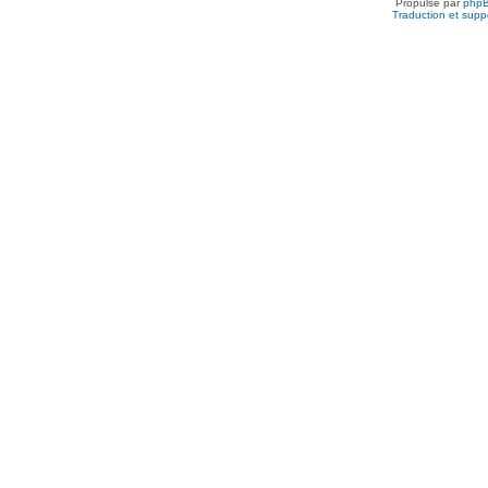
Propulsé par
php
Traduction et suppo