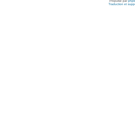
Propulsé par
php
Traduction et suppo