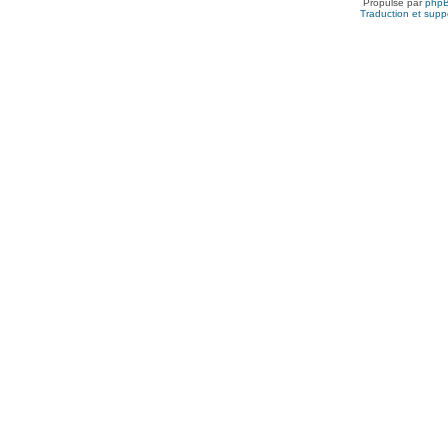
Propulsé par
php
Traduction et suppo