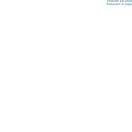
Propulsé par
php
Traduction et suppo