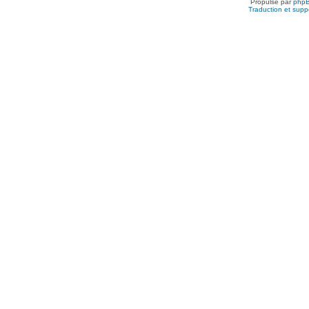
Propulsé par
php
Traduction et suppo