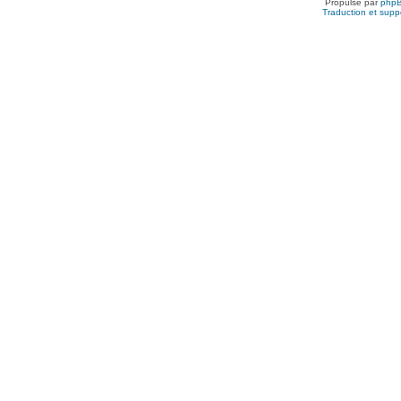
Propulsé par
php
Traduction et suppo