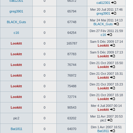
cali12301
0
66372
cali12301
Mer 20 Juil 2011 17:46
greg3901
0
65794
greg3901
Mar 24 Mai 2011 14:13
BLACK_Guts
0
67748
BLACK_Guts
Dim 27 Fév 2011 21:59
c16
0
64254
c16
Sam 5 Déc 2009 17:14
Lookitt
0
165787
Lookitt
Sam 5 Déc 2009 17:13
Lookitt
0
87783
Lookitt
Dim 21 Oct 2007 15:50
Lookitt
0
76744
Lookitt
Dim 21 Oct 2007 15:31
Lookitt
0
76972
Lookitt
Dim 21 Oct 2007 15:23
Lookitt
0
75488
Lookitt
Dim 21 Oct 2007 15:18
Lookitt
0
72774
Lookitt
Mer 4 Juil 2007 00:14
Lookitt
0
90543
Lookitt
Mer 11 Avr 2007 20:53
pic2
0
63202
pic2
Dim 1 Avr 2007 16:51
Bat1811
0
64070
Bat1811