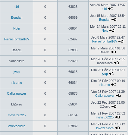
Ven 30 Mars 2007 17:37
t16
0
63826
t16
Jeu 15 Mars 2007 13:54
Bogdan
0
66089
Bogdan
Mer 14 Mars 2007 22:11
Nolp
0
66804
Nolp
Jeu 8 Mars 2007 22:47
PierreTombal16V
0
62497
PierreTombal16V
Mer 7 Mars 2007 01:56
Basel1
0
62896
Basel1
Mer 28 Fév 2007 12:55
nicocalibra
0
62420
nicocalibra
Dim 25 Fév 2007 09:31
jvsp
0
66015
jvsp
Dim 25 Fév 2007 00:19
nissmo
0
66034
nissmo
Ven 23 Fév 2007 11:39
Calibrapower
0
65878
Calibrapower
Jeu 22 Fév 2007 23:00
ElZorro
0
65634
ElZorro
Mer 21 Fév 2007 22:52
mefisto0225
0
66154
mefisto0225
Mer 21 Fév 2007 13:12
love2calibra
0
67882
love2calibra