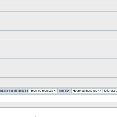
ssages publiés depuis :
Trier par :