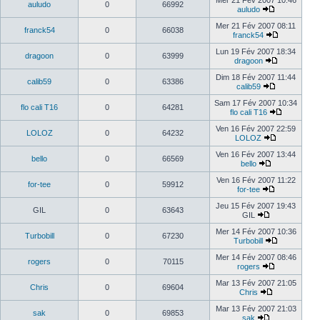
Mer 21 Fév 2007 10:46
auludo
0
66992
auludo
Mer 21 Fév 2007 08:11
franck54
0
66038
franck54
Lun 19 Fév 2007 18:34
dragoon
0
63999
dragoon
Dim 18 Fév 2007 11:44
calib59
0
63386
calib59
Sam 17 Fév 2007 10:34
flo cali T16
0
64281
flo cali T16
Ven 16 Fév 2007 22:59
LOLOZ
0
64232
LOLOZ
Ven 16 Fév 2007 13:44
bello
0
66569
bello
Ven 16 Fév 2007 11:22
for-tee
0
59912
for-tee
Jeu 15 Fév 2007 19:43
GIL
0
63643
GIL
Mer 14 Fév 2007 10:36
Turbobill
0
67230
Turbobill
Mer 14 Fév 2007 08:46
rogers
0
70115
rogers
Mar 13 Fév 2007 21:05
Chris
0
69604
Chris
Mar 13 Fév 2007 21:03
sak
0
69853
sak