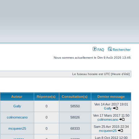
FAQ
Rechercher
Nous sommes actuellement le Dim 9 Août 2026 13:46
Le fuseau horaire est UTC [Heure d’été]
Auteur
Réponse(s)
Consultation(s)
Dernier message
Ven 14 Avr 2017 19:01
Gally
0
58550
Gally
Ven 17 Mars 2017 11:50
colinomecano
0
58026
colinomecano
Sam 25 Avr 2015 22:34
mcqueen25
0
68333
mcqueen25
Lun 8 Oct 2012 12:00