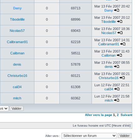
Mar 13 Fév 2007 20:42
Dany
0
69713
Dany
Mar 13 Fév 2007 20:12
Tibodelille
0
68996
Tibodelille
Mar 13 Fév 2007 18:36
Nicolas57
0
69043
Nicolas57
Mar 13 Fév 2007 14:31
Calibraman91
0
62218
Calibraman91
Mar 13 Fév 2007 11:43
Calibman
0
58511
Calibman
Mar 13 Fév 2007 08:55
denis
0
57878
denis
Mar 13 Fév 2007 00:21
Christurbo16
0
60121
Christurbo16
Lun 12 Fév 2007 22:51
cali34
0
61308
cali34
Lun 12 Fév 2007 21:58
mitch
0
60362
mitch
Aller vers la page
1
,
2
Suivant
Le fuseau horaire est UTC [Heure d’été]
Aller vers :