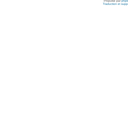
Propulsé par
php
Traduction et suppo