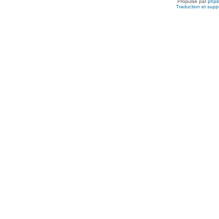
Propulsé par
php
Traduction et suppo