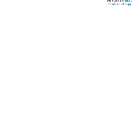
Propulsé par
php
Traduction et suppo