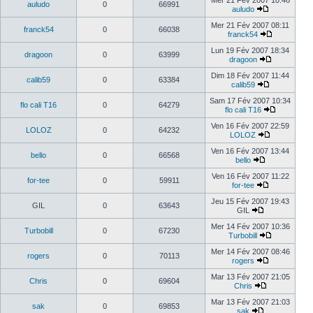
Mer 21 Fév 2007 10:46
auludo
0
66991
auludo
Mer 21 Fév 2007 08:11
franck54
0
66038
franck54
Lun 19 Fév 2007 18:34
dragoon
0
63999
dragoon
Dim 18 Fév 2007 11:44
calib59
0
63384
calib59
Sam 17 Fév 2007 10:34
flo cali T16
0
64279
flo cali T16
Ven 16 Fév 2007 22:59
LOLOZ
0
64232
LOLOZ
Ven 16 Fév 2007 13:44
bello
0
66568
bello
Ven 16 Fév 2007 11:22
for-tee
0
59911
for-tee
Jeu 15 Fév 2007 19:43
GIL
0
63643
GIL
Mer 14 Fév 2007 10:36
Turbobill
0
67230
Turbobill
Mer 14 Fév 2007 08:46
rogers
0
70113
rogers
Mar 13 Fév 2007 21:05
Chris
0
69604
Chris
Mar 13 Fév 2007 21:03
sak
0
69853
sak