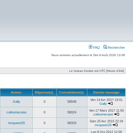
FAQ
Rechercher
Nous sommes actuellement le Dim 9 Août 2026 13:08
Le fuseau horaire est UTC [Heure d’été]
Auteur
Réponse(s)
Consultation(s)
Dernier message
Ven 14 Avr 2017 19:01
Gally
0
58548
Gally
Ven 17 Mars 2017 11:50
colinomecano
0
58024
colinomecano
Sam 25 Avr 2015 22:34
mcqueen25
0
68333
mcqueen25
Lun 8 Oct 2012 12:00