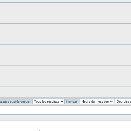
ssages publiés depuis :
Trier par :