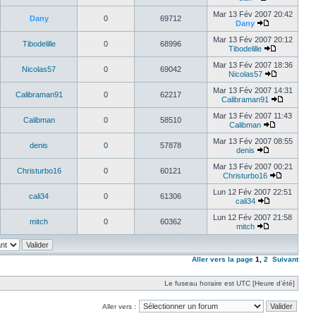
Mar 13 Fév 2007 20:42
Dany
0
69712
Dany
Mar 13 Fév 2007 20:12
Tibodelille
0
68996
Tibodelille
Mar 13 Fév 2007 18:36
Nicolas57
0
69042
Nicolas57
Mar 13 Fév 2007 14:31
Calibraman91
0
62217
Calibraman91
Mar 13 Fév 2007 11:43
Calibman
0
58510
Calibman
Mar 13 Fév 2007 08:55
denis
0
57878
denis
Mar 13 Fév 2007 00:21
Christurbo16
0
60121
Christurbo16
Lun 12 Fév 2007 22:51
cali34
0
61306
cali34
Lun 12 Fév 2007 21:58
mitch
0
60362
mitch
Aller vers la page
1
,
2
Suivant
Le fuseau horaire est UTC [Heure d’été]
Aller vers :