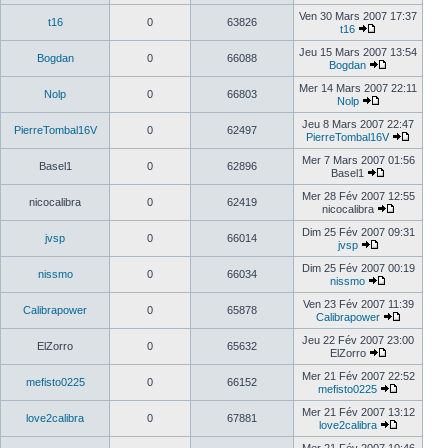
Ven 30 Mars 2007 17:37
t16
0
63826
t16
Jeu 15 Mars 2007 13:54
Bogdan
0
66088
Bogdan
Mer 14 Mars 2007 22:11
Nolp
0
66803
Nolp
Jeu 8 Mars 2007 22:47
PierreTombal16V
0
62497
PierreTombal16V
Mer 7 Mars 2007 01:56
Basel1
0
62896
Basel1
Mer 28 Fév 2007 12:55
nicocalibra
0
62419
nicocalibra
Dim 25 Fév 2007 09:31
jvsp
0
66014
jvsp
Dim 25 Fév 2007 00:19
nissmo
0
66034
nissmo
Ven 23 Fév 2007 11:39
Calibrapower
0
65878
Calibrapower
Jeu 22 Fév 2007 23:00
ElZorro
0
65632
ElZorro
Mer 21 Fév 2007 22:52
mefisto0225
0
66152
mefisto0225
Mer 21 Fév 2007 13:12
love2calibra
0
67881
love2calibra