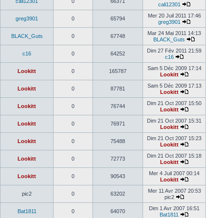
cali12301
0
66371
cali12301
Mer 20 Juil 2011 17:46
greg3901
0
65794
greg3901
Mar 24 Mai 2011 14:13
BLACK_Guts
0
67748
BLACK_Guts
Dim 27 Fév 2011 21:59
c16
0
64252
c16
Sam 5 Déc 2009 17:14
Lookitt
0
165787
Lookitt
Sam 5 Déc 2009 17:13
Lookitt
0
87781
Lookitt
Dim 21 Oct 2007 15:50
Lookitt
0
76744
Lookitt
Dim 21 Oct 2007 15:31
Lookitt
0
76971
Lookitt
Dim 21 Oct 2007 15:23
Lookitt
0
75488
Lookitt
Dim 21 Oct 2007 15:18
Lookitt
0
72773
Lookitt
Mer 4 Juil 2007 00:14
Lookitt
0
90543
Lookitt
Mer 11 Avr 2007 20:53
pic2
0
63202
pic2
Dim 1 Avr 2007 16:51
Bat1811
0
64070
Bat1811