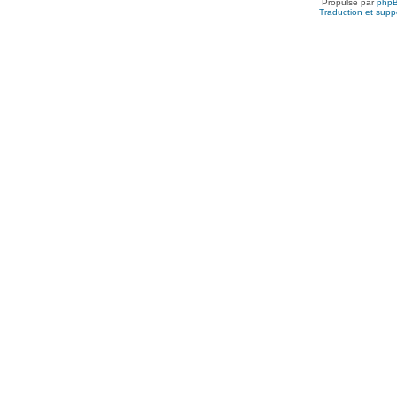
Propulsé par
php
Traduction et suppo