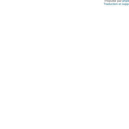
Propulsé par
php
Traduction et suppo