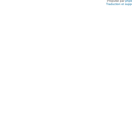
Propulsé par
php
Traduction et suppo