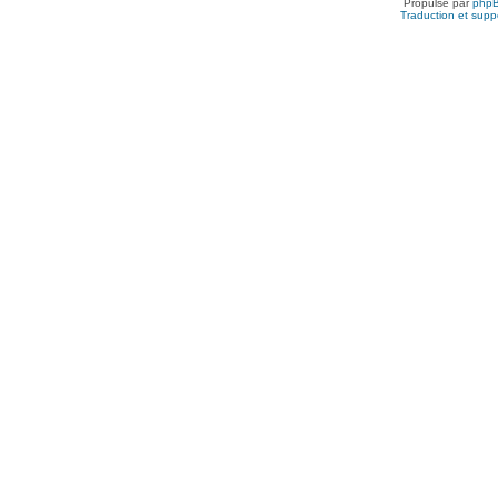
Propulsé par
php
Traduction et suppo