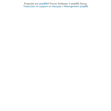
Propulsé par
phpBB
® Forum Software © phpBB Group
Traduction et support en français
•
Hébergement phpBB