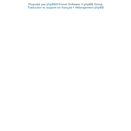
Propulsé par
phpBB
® Forum Software © phpBB Group
Traduction et support en français
•
Hébergement phpBB