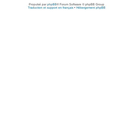
Propulsé par
phpBB
® Forum Software © phpBB Group
Traduction et support en français
•
Hébergement phpBB