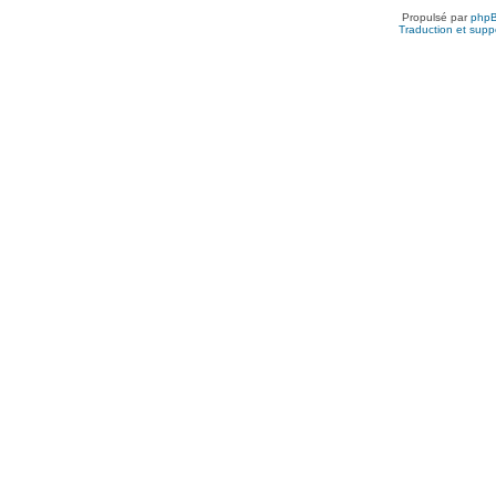
Propulsé par
php
Traduction et suppo