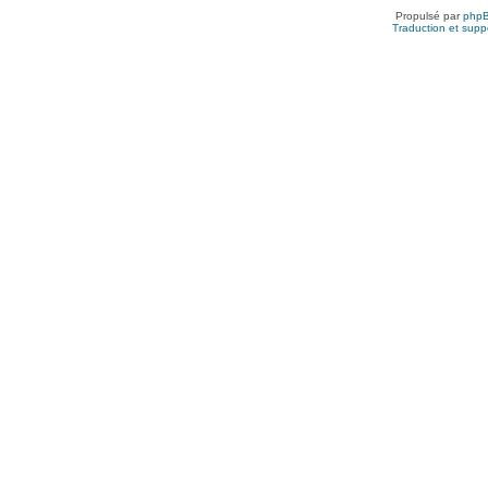
Propulsé par
php
Traduction et suppo