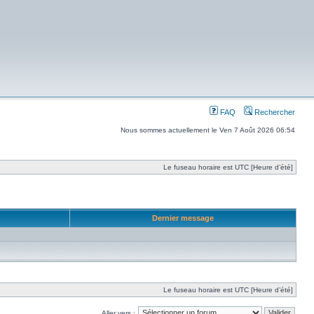
FAQ
Rechercher
Nous sommes actuellement le Ven 7 Août 2026 06:54
Le fuseau horaire est UTC [Heure d’été]
Dernier message
Le fuseau horaire est UTC [Heure d’été]
Aller vers :