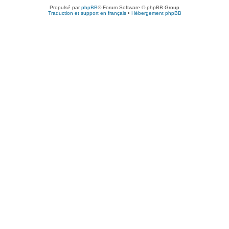
Propulsé par
phpBB
® Forum Software © phpBB Group
Traduction et support en français
•
Hébergement phpBB