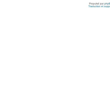
Propulsé par
php
Traduction et suppo