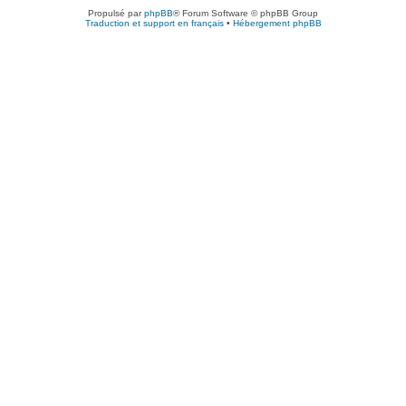
Propulsé par
phpBB
® Forum Software © phpBB Group
Traduction et support en français
•
Hébergement phpBB