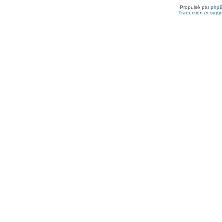
Propulsé par
php
Traduction et suppo