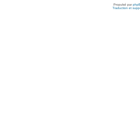
Propulsé par
php
Traduction et suppo