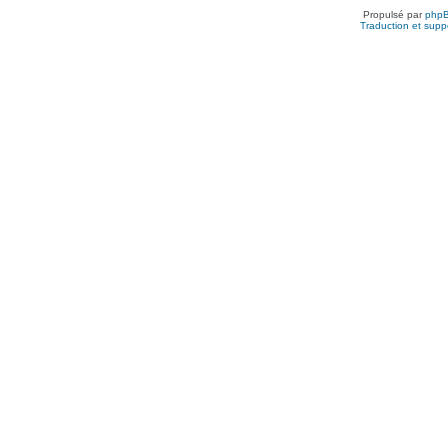
Propulsé par
php
Traduction et suppo