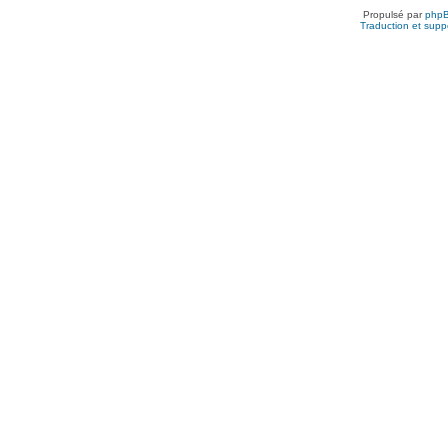
Propulsé par
php
Traduction et suppo