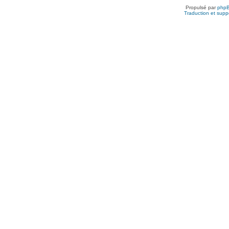
Propulsé par
php
Traduction et suppo