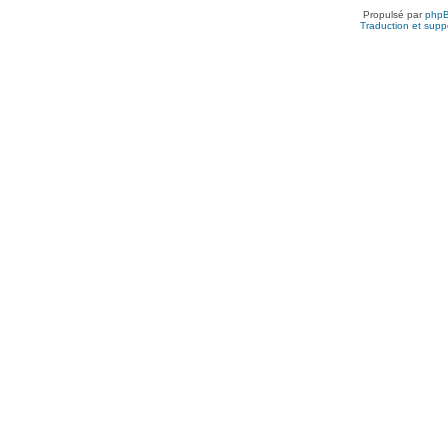
Propulsé par
php
Traduction et suppo